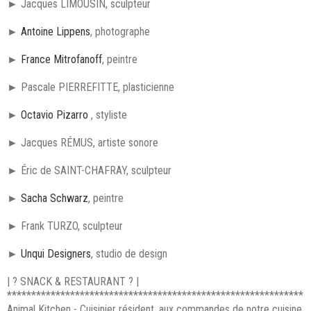
► Jacques LIMOUSIN, sculpteur
►
Antoine Lippens
, photographe
►
France Mitrofanoff
, peintre
► Pascale PIERREFITTE, plasticienne
►
Octavio Pizarro
, styliste
► Jacques RÉMUS, artiste sonore
► Éric de SAINT-CHAFRAY, sculpteur
►
Sacha Schwarz
, peintre
► Frank TURZO, sculpteur
►
Unqui Designers
, studio de design
| ? SNACK & RESTAURANT ? |
*************************************************************
Animal Kitchen - Cuisinier résident, aux commandes de notre cuisine