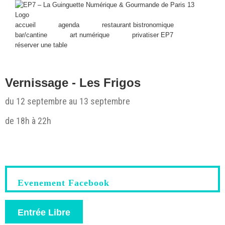
Skip
to
content
accueil
agenda
restaurant bistronomique
bar/cantine
art numérique
privatiser EP7
réserver une table
Vernissage - Les Frigos
du 12 septembre au 13 septembre
de 18h à 22h
View
Larger
Image
Evenement Facebook
Entrée Libre