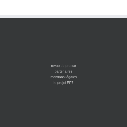
revue de presse
partenaires
mentions légales
le projet EP7