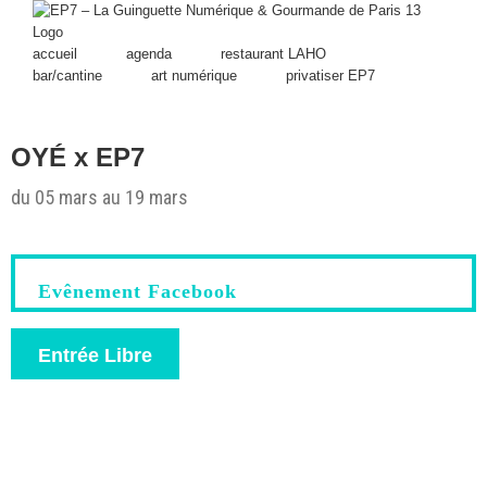
Skip
to
content
accueil
agenda
restaurant LAHO
bar/cantine
art numérique
privatiser EP7
OYÉ x EP7
du 05 mars au 19 mars
Evênement Facebook
Entrée Libre