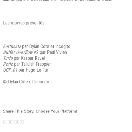
Les œuvres présentés :
Earthsatz
par Dylan Côte et Incogito
Buffer Overflow
V2 par Paul Vivien
Turfu
par Kaspar Ravel
Potio
par Tallulah Frappier
UCP_01
par Hugo Le Fur
© Dylan Côte et Incogito
Share This Story, Choose Your Platform!
Facebook
Twitter
LinkedIn
Reddit
Google+
Tumblr
Pinterest
Vk
Email