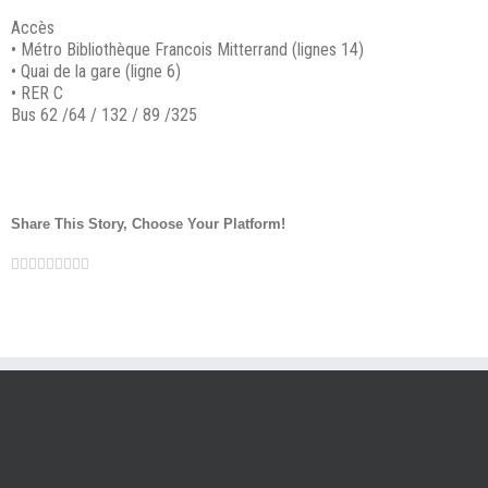
Accès
• Métro Bibliothèque Francois Mitterrand (lignes 14)
• Quai de la gare (ligne 6)
• RER C
Bus 62 /64 / 132 / 89 /325
Share This Story, Choose Your Platform!
Facebook
Twitter
LinkedIn
Reddit
Google+
Tumblr
Pinterest
Vk
Email