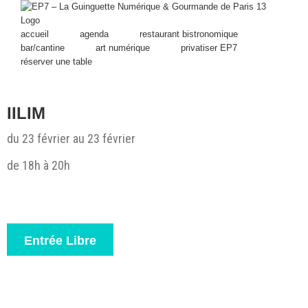
Skip
to
content
accueil
agenda
restaurant bistronomique
bar/cantine
art numérique
privatiser EP7
réserver une table
IILIM
du 23 février au 23 février
de 18h à 20h
View
Larger
Image
Entrée Libre