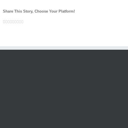
Share This Story, Choose Your Platform!
Facebook
Twitter
LinkedIn
Reddit
Google+
Tumblr
Pinterest
Vk
Email