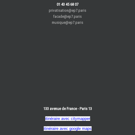
01 43 45 68 07
privatisation@ep7.paris
facade@ep7.paris
musique@ep7.paris
133 avenue de France - Paris 13
itinéraire avec citymapper
itinéraire avec google maps