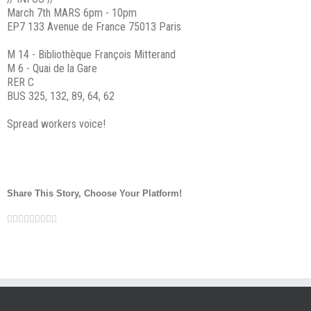
March 7th MARS 6pm - 10pm
EP7 133 Avenue de France 75013 Paris
M 14 - Bibliothèque François Mitterand
M 6 - Quai de la Gare
RER C
BUS 325, 132, 89, 64, 62
Spread workers voice!
Share This Story, Choose Your Platform!
Facebook
Twitter
LinkedIn
Reddit
Google+
Tumblr
Pinterest
Vk
Email