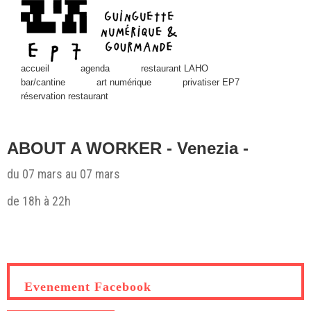
Skip
to
content
accueil
agenda
restaurant LAHO
bar/cantine
art numérique
privatiser EP7
réservation restaurant
ABOUT A WORKER - Venezia -
du 07 mars au 07 mars
de 18h à 22h
View
Larger
Image
Evenement Facebook