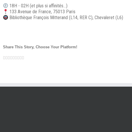
18H - 02H (et plus si affinités…)
133 Avenue de France, 75013 Paris
Bibliothèque François Mitterand (L14, RER C), Chevaleret (L6)
Share This Story, Choose Your Platform!
Facebook
Twitter
LinkedIn
Reddit
Google+
Tumblr
Pinterest
Vk
Email