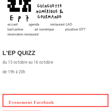
Skip
to
content
accueil
agenda
restaurant LAO
bar/cantine
art numérique
privatiser EP7
réservation restaurant
L'EP QUIZZ
du 15 octobre au 16 octobre
de 19h à 20h
View
Larger
Image
Evenement Facebook