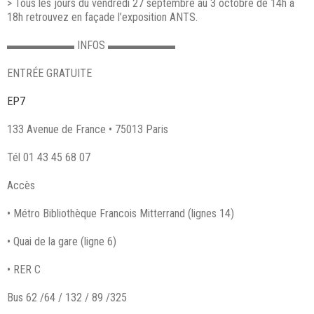
> Tous les jours du vendredi 27 septembre au 3 octobre de 14h à
18h retrouvez en façade l’exposition ANTS.
▬▬▬▬▬▬
INFOS
▬▬▬▬▬▬
ENTRÉE GRATUITE
EP7
133 Avenue de France • 75013 Paris
Tél 01 43 45 68 07
Accès
• Métro Bibliothèque Francois Mitterrand (lignes 14)
• Quai de la gare (ligne 6)
• RER C
Bus 62 /64 / 132 / 89 /325