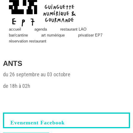
Skip
to
content
accueil
agenda
restaurant LAO
bar/cantine
art numérique
privatiser EP7
réservation restaurant
ANTS
du 26 septembre au 03 octobre
de 18h à 02h
View
Larger
Image
Evenement Facebook