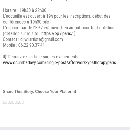
Horaire : 19h30 à 22h00
L’accueille est ouvert à 19h pour les inscriptions, début des
conférences à 19h30 pile !
L’espace bar de l’EP7 est ouvert en amont pour tout collation
(détailles sur le site :
https://ep7.paris/
)
Contact : diiwiiartiste@gmail.com
Mobile : 06.22.90.37.41
🔴Découvrez l’article sur les événements :
www.coumbadavy.com/single-post/afterwork-yestherapyparis
Share This Story, Choose Your Platform!
Facebook
Twitter
LinkedIn
Reddit
Google+
Tumblr
Pinterest
Vk
Email