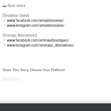
▬ Nous suivre
[Émulation Seine]
☞
www.facebook.com/emulationseine/
☞
www.instagram.com/emulationseine/
[Emmaüs Alternatives]
☞
www.facebook.com/emmausboutiques/
☞
www.instagram.com/emmaus_alternatives/
Share This Story, Choose Your Platform!
Facebook
Twitter
LinkedIn
Reddit
Google+
Tumblr
Pinterest
Vk
Email