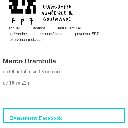
Skip
to
content
accueil
agenda
restaurant LAO
bar/cantine
art numérique
privatiser EP7
réservation restaurant
Marco Brambilla
du 08 octobre au 08 octobre
de 18h à 22h
View
Larger
Image
Evenement Facebook