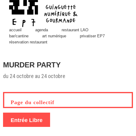
Skip
to
content
accueil
agenda
restaurant LAO
bar/cantine
art numérique
privatiser EP7
réservation restaurant
MURDER PARTY
du 24 octobre au 24 octobre
View
Larger
Image
Page du collectif
Entrée Libre