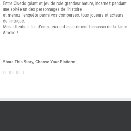
Entre Cluedo géant et jeu de rôle grandeur nature, incarnez pendant
une soirée un des personnages de l’histoire
et menez l’enquête parmi vos comparses, tous joueurs et acteurs
de l’intrigue.
Mais attention, l’un d’entre eux est assurément l’assassin de la Tante
Amélie !
Share This Story, Choose Your Platform!
Facebook
Twitter
LinkedIn
Reddit
Google+
Tumblr
Pinterest
Vk
Email